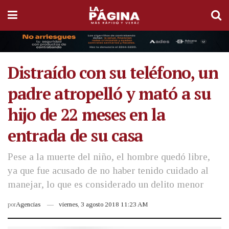
Distraído con su teléfono, un
padre atropelló y mató a su
hijo de 22 meses en la
entrada de su casa
Pese a la muerte del niño, el hombre quedó libre,
ya que fue acusado de no haber tenido cuidado al
manejar, lo que es considerado un delito menor
por
Agencias
viernes, 3 agosto 2018 11:23 AM