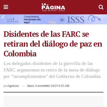
Disidentes de las FARC se
retiran del diálogo de paz en
Colombia
Los delegados disidentes de la guerrilla de las
FARC argumentan su retiro de la mesa de diálogo
por “incumplimientos” del Gobierno de Colombia.
por
Agencias
lunes, 6 noviembre 2023 9:15 AM