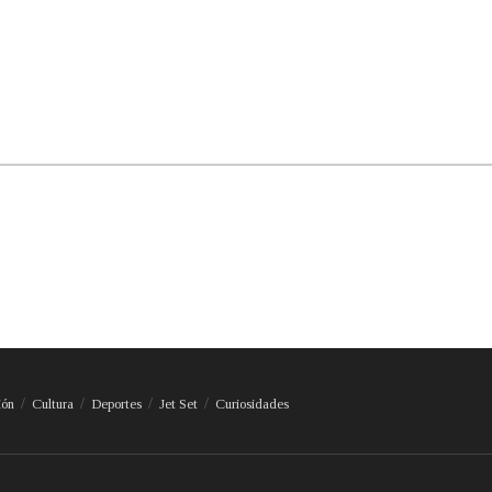
ión
Cultura
Deportes
Jet Set
Curiosidades