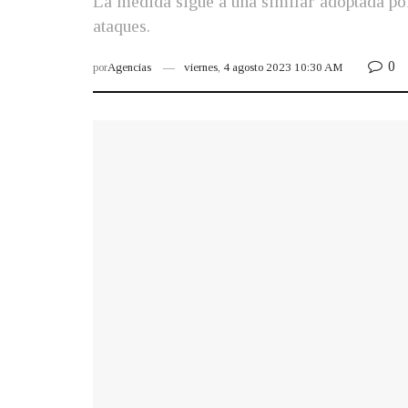
La medida sigue a una similar adoptada po
ataques.
0
por
Agencias
viernes, 4 agosto 2023 10:30 AM