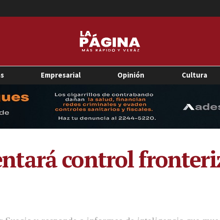
as
Empresarial
Opinión
Cultura
tará control fronteri