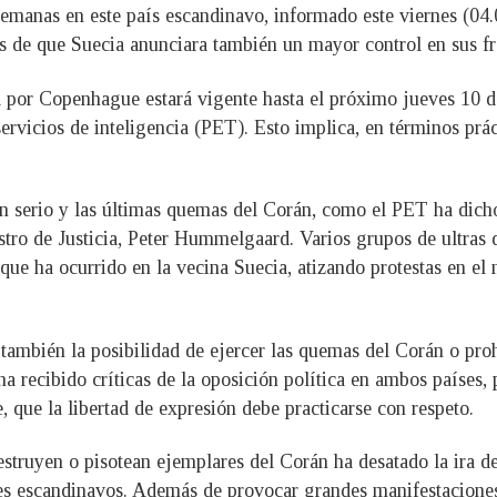
semanas en este país escandinavo, informado este viernes (04.0
 de que Suecia anunciara también un mayor control en sus fro
 por Copenhague estará vigente hasta el próximo jueves 10 de
vicios de inteligencia (PET). Esto implica, en términos práct
n serio y las últimas quemas del Corán, como el PET ha dicho
stro de Justicia, Peter Hummelgaard. Varios grupos de ultra
 que ha ocurrido en la vecina Suecia, atizando protestas en el
ambién la posibilidad de ejercer las quemas del Corán o proh
a recibido críticas de la oposición política en ambos países, 
, que la libertad de expresión debe practicarse con respeto.
estruyen o pisotean ejemplares del Corán ha desatado la ira 
ses escandinavos. Además de provocar grandes manifestacione