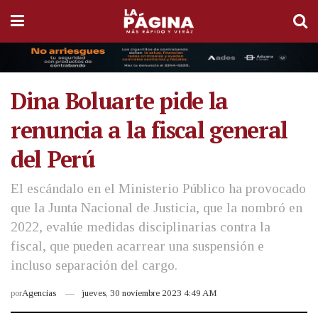
Dina Boluarte pide la
renuncia a la fiscal general
del Perú
El escándalo en el Ministerio Público ha provocado
que la Junta Nacional de Justicia, que la nombró en
2022, evalúe medidas disciplinarias contra la
fiscal, que pueden acarrear una suspensión e
incluso separación del cargo.
por
Agencias
jueves, 30 noviembre 2023 4:49 AM