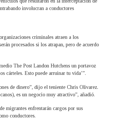
hículos que resultaron en la interceptación de
ntrabando involucran a conductores
organizaciones criminales atraen a los
serán procesados si los atrapan, pero de acuerdo
al medio The Post Landon Hutchens un portavoz
s cárteles. Esto puede arruinar tu vida’”.
es de dinero”, dijo el teniente Chris Olivarez.
canos), es un negocio muy atractivo”, añadió.
o de migrantes enfrentarán cargos por sus
 como conductores.