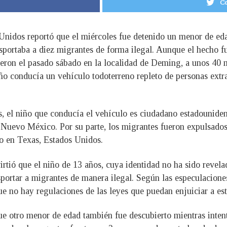
Co
 Unidos reportó que el miércoles fue detenido un menor de eda
portaba a diez migrantes de forma ilegal. Aunque el hecho fu
eron el pasado sábado en la localidad de Deming, a unos 40 mi
 conducía un vehículo todoterreno repleto de personas extran
, el niño que conducía el vehículo es ciudadano estadouniden
de Nuevo México. Por su parte, los migrantes fueron expulsado
to en Texas, Estados Unidos.
virtió que el niño de 13 años, cuya identidad no ha sido revel
portar a migrantes de manera ilegal. Según las especulaciones
 no hay regulaciones de las leyes que puedan enjuiciar a est
e otro menor de edad también fue descubierto mientras inten