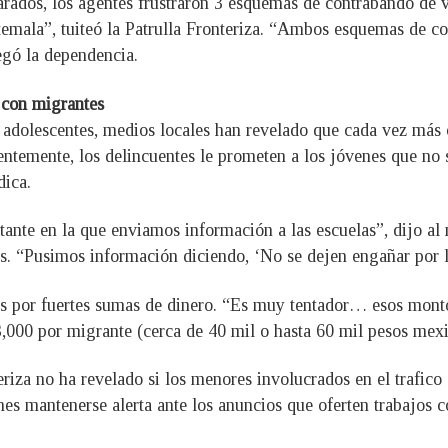
ados, los agentes frustraron 3 esquemas de contrabando de ve
mala”, tuiteó la Patrulla Fronteriza. “Ambos esquemas de co
egó la dependencia.
r con migrantes
 adolescentes, medios locales han revelado que cada vez más 
ntemente, los delincuentes le prometen a los jóvenes que no 
dica.
tante en la que enviamos información a las escuelas”, dijo 
as. “Pusimos información diciendo, ‘No se dejen engañar por lo
s por fuertes sumas de dinero. “Es muy tentador… esos monton
,000 por migrante (cerca de 40 mil o hasta 60 mil pesos mexi
teriza no ha revelado si los menores involucrados en el trafic
enes mantenerse alerta ante los anuncios que oferten trabajos