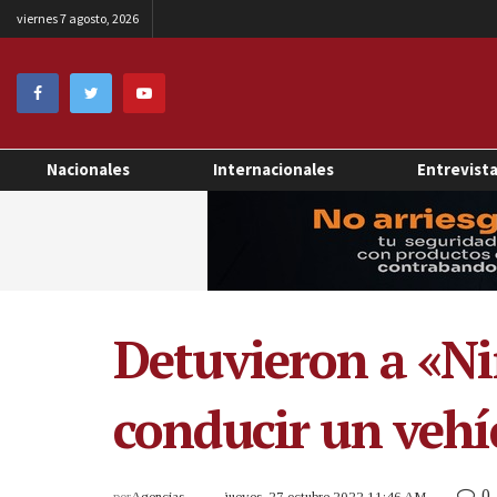
viernes 7 agosto, 2026
Nacionales
Internacionales
Entrevist
Detuvieron a «Ni
conducir un vehí
0
por
Agencias
jueves, 27 octubre 2022 11:46 AM