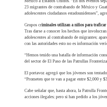
México a Estados Unidos. “En dos eventos separ
23 migrantes de contrabando de México y Guate
adolescentes ciudadanos estadounidenses”, agr
Grupos cr
iminales utilizan a niños para trafica
Tras darse a conocer los hechos que involucran
adolescentes al contrabando de migrantes; apare
con las autoridades esto no es información verí
“Hemos tenido una batalla de información cons
del sector de El Paso de las Patrullas Fronteriz
El portavoz agregó que los jóvenes son tentado
“Prometen que te van a pagar entre $2,000 y $3
Cabe señalar que, hasta ahora, la Patrulla Fron
acciones ilegales; pero si han pedido a los jóv