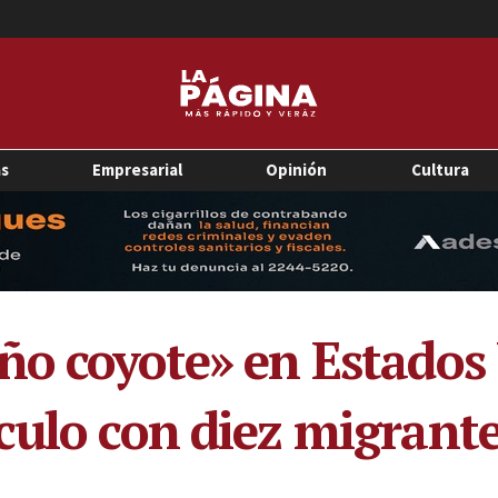
as
Empresarial
Opinión
Cultura
ño coyote» en Estados
culo con diez migrant