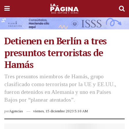
Detienen en Berlín a tres
presuntos terroristas de
Hamás
Tres presuntos miembros de Hamás, grupo
clasificado como terrorista por la UE y EE.UU.,
fueron detenidos en Alemania y uno en Países
Bajos por “planear atentados”.
por
Agencias
viernes, 15 diciembre 2023 5:10 AM