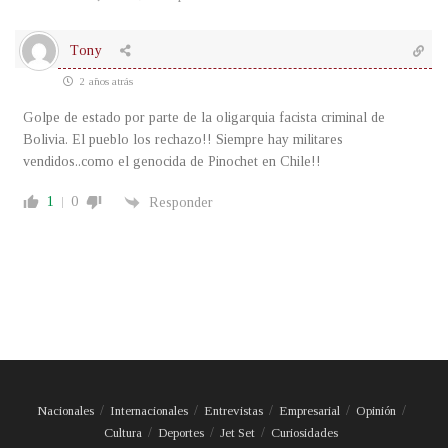
Tony
2 años atrás
Golpe de estado por parte de la oligarquia facista criminal de
Bolivia. El pueblo los rechazo!! Siempre hay militares
vendidos..como el genocida de Pinochet en Chile!!
1
0
Responder
Nacionales
Internacionales
Entrevistas
Empresarial
Opinión
Cultura
Deportes
Jet Set
Curiosidades