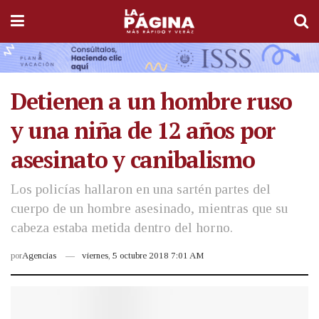
Detienen a un hombre ruso
y una niña de 12 años por
asesinato y canibalismo
Los policías hallaron en una sartén partes del
cuerpo de un hombre asesinado, mientras que su
cabeza estaba metida dentro del horno.
por
Agencias
viernes, 5 octubre 2018 7:01 AM