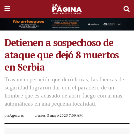
Detienen a sospechoso de
ataque que dejó 8 muertos
en Serbia
Tras una operación que duró horas, las fuerzas de
seguridad lograron dar con el paradero de un
hombre que es acusado de abrir fuego con armas
automáticas en una pequeña localidad.
por
Agencias
viernes, 5 mayo 2023 7:00 AM