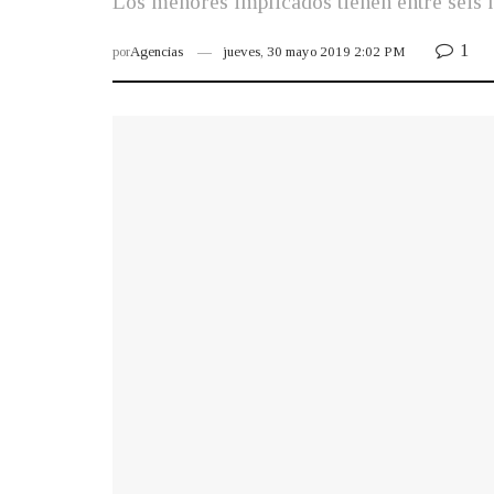
Los menores implicados tienen entre seis 
1
por
Agencias
jueves, 30 mayo 2019 2:02 PM