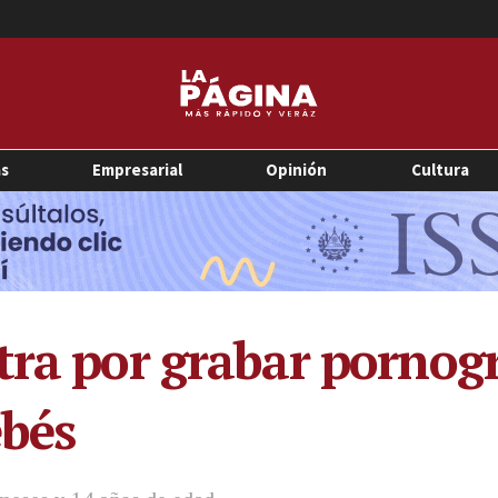
as
Empresarial
Opinión
Cultura
tra por grabar pornogr
ebés