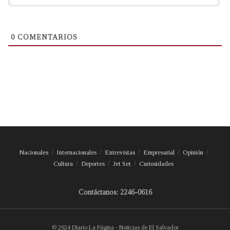
0
COMENTARIOS
Nacionales
Internacionales
Entrevistas
Empresarial
Opinión
Cultura
Deportes
Jet Set
Curiosidades
Contáctanos: 2246-0616
© 2024 Diario La Página - Noticias de El Salvador