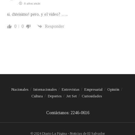
6 años atrás
si, chivisimo! pero, y el video? …..
0
0
Responder
Nacionales
Internacionales
Entrevistas
Empresarial
Opinión
Cultura
Deportes
Jet Set
Curiosidades
Contáctanos: 2246-0616
© 2024 Diario La Página - Noticias de El Salvador