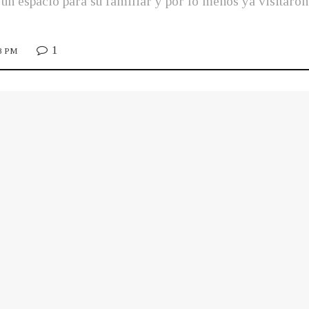
un espacio para su familiar y por lo menos ya visitaron 
1
18 PM