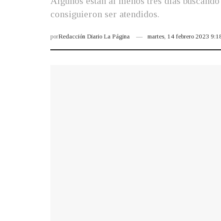
Algunos están al menos tres días buscando 
consiguieron ser atendidos.
por
Redacción Diario La Página
martes, 14 febrero 2023 9: