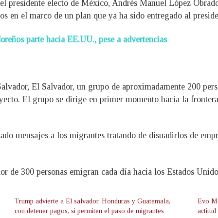
, el presidente electo de México, Andrés Manuel López Obrad
nos en el marco de un plan que ya ha sido entregado al presi
oreños parte hacia EE.UU., pese a advertencias
Salvador, El Salvador, un grupo de aproximadamente 200 pers
ayecto. El grupo se dirige en primer momento hacia la front
do mensajes a los migrantes tratando de disuadirlos de empre
dor de 300 personas emigran cada día hacia los Estados Unido
Trump advierte a El salvador, Honduras y Guatemala,
Evo Mo
con detener pagos, si permiten el paso de migrantes
actitu