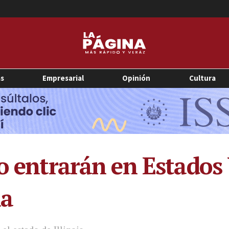
as
Empresarial
Opinión
Cultura
o entrarán en Estados 
na