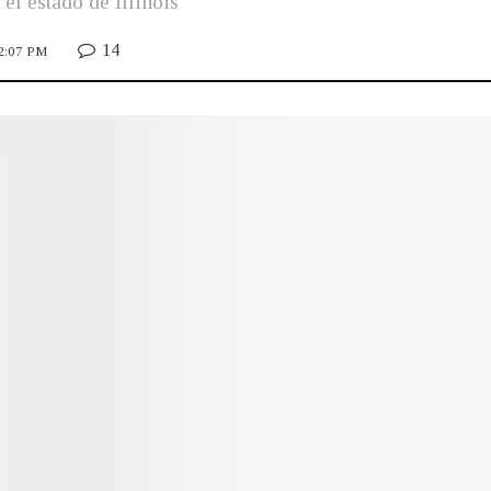
el estado de Illinois
14
12:07 PM