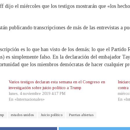
ff dijo el miércoles que los testigos mostrarán que «los hech
stán publicando transcripciones de más de las entrevistas a pu
scripción es lo que han visto de los demás; lo que el Partido
as) es simplemente falso. En la declaración del embajador Tay
rtunidad que los miembros demócratas de hacer cualquier pr
Varios testigos declaran esta semana en el Congreso en
Iniciar
investigación sobre juicio político a Trump
contra
lunes, 4 noviembre 2019 4:17 PM
miérco
En «Internacionales»
En «In
ump
estados unidos
Juicio político
Puertas abiertas