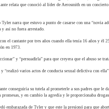
ante relata que conoció al líder de Aerosmith en un concierto
co Tyler narra que estuvo a punto de casarse con una “novia ad
 y así no fuera arrestado.
n el cantante por tres años cuando ella tenía 16 años y él 2
gón en 1973.
accionar” y “persuadirla” para que creyera que el abuso se tr
 y “realizó varios actos de conducta sexual delictiva con ella
te conseguiría su tutela al prometerle a sus padres que le d
s promesas, y en cambio la agredía y le proporcionaba drogas
dó embarazada de Tyler y que este la presionó para que abort