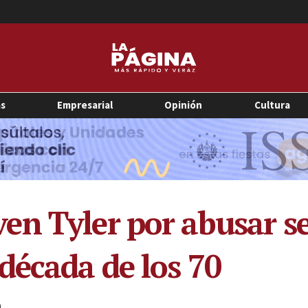
as
Empresarial
Opinión
Cultura
en Tyler por abusar s
década de los 70
0