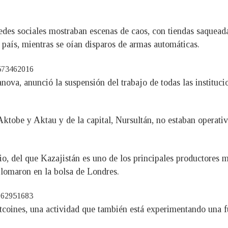
edes sociales mostraban escenas de caos, con tiendas saqueada
 país, mientras se oían disparos de armas automáticas.
3573462016
va, anunció la suspensión del trabajo de todas las institucio
ktobe y Aktau y de la capital, Nursultán, no estaban operativo
io, del que Kazajistán es uno de los principales productores 
plomaron en la bolsa de Londres.
1962951683
tcoines, una actividad que también está experimentando una f