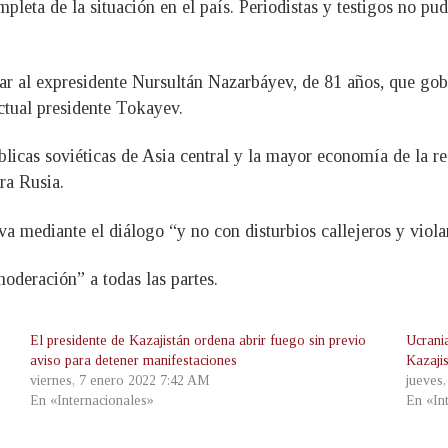
leta de la situación en el país. Periodistas y testigos no pudi
cular al expresidente Nursultán Nazarbáyev, de 81 años, que g
actual presidente Tokayev.
blicas soviéticas de Asia central y la mayor economía de la re
ra Rusia.
va mediante el diálogo “y no con disturbios callejeros y viola
deración” a todas las partes.
El presidente de Kazajistán ordena abrir fuego sin previo
Ucrania
aviso para detener manifestaciones
Kazaji
viernes, 7 enero 2022 7:42 AM
jueves
En «Internacionales»
En «In