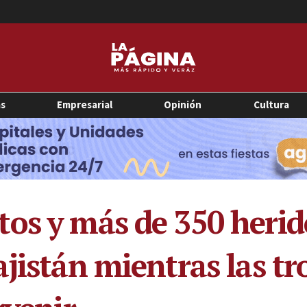
as
Empresarial
Opinión
Cultura
os y más de 350 herido
jistán mientras las tr