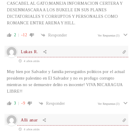
CASCABEL AL GATO;MANEJA INFORMACION CERTERA Y
DESENMASCARA A LOS BUKELE EN SUS PLANES
DICTATORIALES Y CORRUPTOS Y PERSONALES COMO
ROMANCE ENTRE ARENA Y HILL.
2
-12
Responder
Ver Respuestas
(3)
Lukas R.
4 años atrás
Muy bien por Salvador y familia perseguidos politicos por el actual
presidente palestino en El Salvador y no es profugo corrupto
mientras no se demuestre delito es inocente! VIVA NICARAGUA
LIBRE!!
3
-9
Responder
Ver Respuestas
(3)
Alli anar
4 años atrás