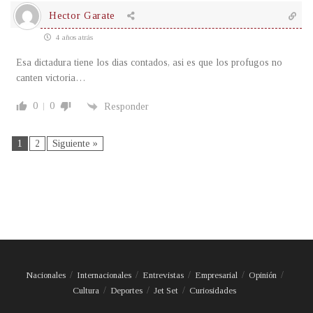
Hector Garate
4 años atrás
Esa dictadura tiene los dias contados, asi es que los profugos no
canten victoria…
0
0
Responder
1
2
Siguiente »
Nacionales
Internacionales
Entrevistas
Empresarial
Opinión
Cultura
Deportes
Jet Set
Curiosidades