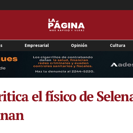
as
Empresarial
Opinión
Cultura
itica el físico de Sele
onan