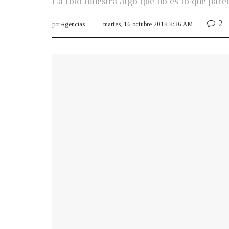
La foto muestra algo que no es lo que parec
2
por
Agencias
martes, 16 octubre 2018 8:36 AM