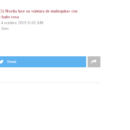
) Noelia luce su «cintura de muñequita» con
e baño rosa
 14 octubre 2019 11:02 AM
t Set»
Tweet