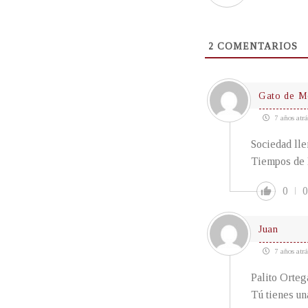
2
COMENTARIOS
Gato de M
7 años atrá
Sociedad lle
Tiempos de I
0
0
Juan
7 años atrá
Palito Orteg
Tú tienes un