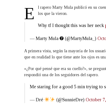
E
l rapero Marty Mula publicó en su cuen
los que la vieron.
Why tf I thought this was her neck
— Marty Mula ➐ (@MartyMula_)
Octo
A primera vista, según la mayoría de los usuar
que en realidad lo que tiene ante los ojos es un
«¿Por qué pensé que era su cuello?», se pregun
respondió una de los seguidores del rapero.
Me staring for a good 5 min trying to s
— Dré
(@SunnieDre)
October 7