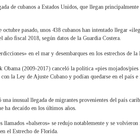
gada de cubanos a Estados Unidos, que llegan principalmente p
de octubre pasado, unos 438 cubanos han intentado llegar «ile
l año fiscal 2018, según datos de la Guardia Costera.
erdicciones» en el mar y desembarques en los estrechos de la F
k Obama (2009-2017) canceló la política «pies mojados/pies 
s con la Ley de Ajuste Cubano y podían quedarse en el país e 
ró una inusual llegada de migrantes provenientes del país cari
ue ha decaído en los últimos años.
 los llamados «balseros» se redujo notablemente y se volvieron
en el Estrecho de Florida.