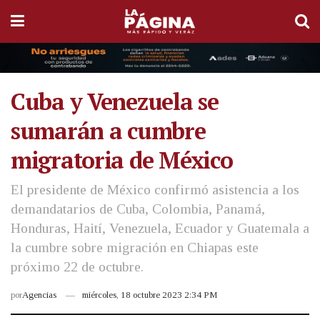
Cuba y Venezuela se
sumarán a cumbre
migratoria de México
El presidente de México confirmó asistencia a los
demandatarios de Cuba, Colombia, Panamá,
Honduras, Haití, Venezuela, Ecuador y Guatemala a
la cumbre sobre migración en Chiapas este
próximo 22 de octubre.
por
Agencias
miércoles, 18 octubre 2023 2:34 PM