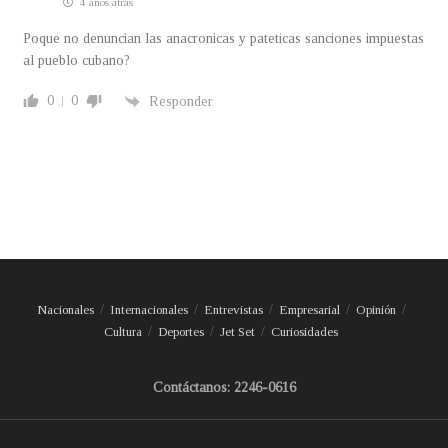
4 años atrás
Poque no denuncian las anacronicas y pateticas sanciones impuestas
al pueblo cubano?
0
0
Responder
Nacionales
Internacionales
Entrevistas
Empresarial
Opinión
Cultura
Deportes
Jet Set
Curiosidades
Contáctanos: 2246-0616