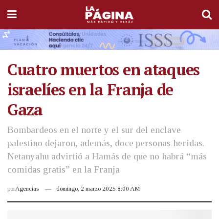
Cuatro muertos en ataques
israelíes en la Franja de
Gaza
Bombardeos en el norte y el sur del enclave
palestino dejaron, además, doce personas heridas.
Netanyahu advirtió a Hamás de que no habrá “más
comidas gratis” en la Franja
por
Agencias
domingo, 2 marzo 2025 8:00 AM