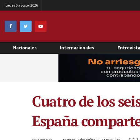
jueves 6 agosto, 2026
Nacionales
Internacionales
Entrevist
Cuatro de los sei
España comparte
1
por
Agencias
viernes, 2 diciembre 2022 8:30 AM