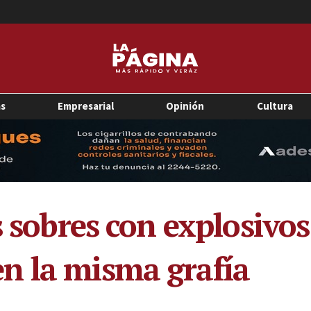
as
Empresarial
Opinión
Cultura
s sobres con explosivo
n la misma grafía