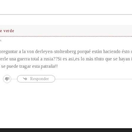
te verde
s
preguntar a la von derleyen-stoltenberg porqué estàn haciendo ésto 
erle una guerra total a rusia??Si es asi,es lo màs t0nto que se haya
 se puede tragar esta patraña!!
Responder