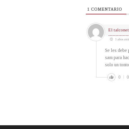
1
COMENTARIO
El talcone
3 años atrá
Se les debe 
sam para hac
solo un tonto
0
0