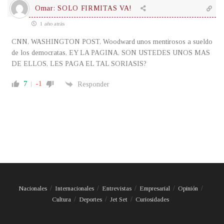
Omar: SOLO FIRMITAS VA!
1 año atrás
CNN, WASHINGTON POST, Woodward unos mentirosos a sueldo
de los democratas, EY LA PAGINA, SON USTEDES UNOS MAS
DE ELLOS, LES PAGA EL TAL SORIASIS?
7
-1
Responder
Nacionales
Internacionales
Entrevistas
Empresarial
Opinión
Cultura
Deportes
Jet Set
Curiosidades