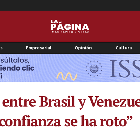
as
Empresarial
Opinión
Cultura
entre Brasil y Venezue
 confianza se ha roto”