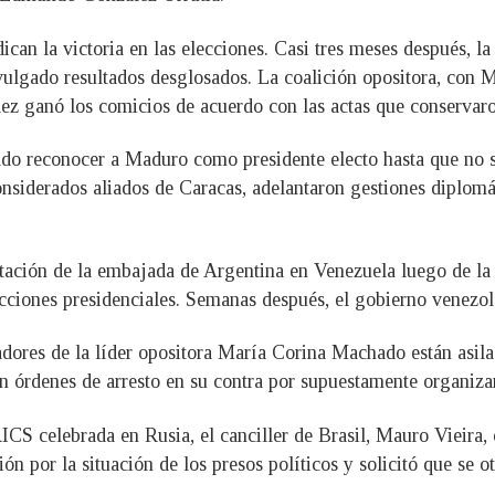
ican la victoria en las elecciones. Casi tres meses después, 
ulgado resultados desglosados. La coalición opositora, con 
ez ganó los comicios de acuerdo con las actas que conservaro
ado reconocer a Maduro como presidente electo hasta que no se
siderados aliados de Caracas, adelantaron gestiones diplomáti
ntación de la embajada de Argentina en Venezuela luego de la 
ecciones presidenciales. Semanas después, el gobierno venezola
dores de la líder opositora María Corina Machado están asila
n órdenes de arresto en su contra por supuestamente organizar
CS celebrada en Rusia, el canciller de Brasil, Mauro Vieira, 
n por la situación de los presos políticos y solicitó que se o