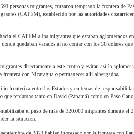
 593 personas migrantes, cruzaron temprano la frontera de Pa
grantes (CATEM), establecido por las autoridades costarricens
on hacia el CATEM a los migrantes que estaban aglomerados e
s, donde quedaban varados al no contar con los 30 dólares que 
s migrantes directamente a este centro y evitan así la aglom
a frontera con Nicaragua o permanecer allí albergados.
tión fronteriza entre los Estados y en temas de responsabili
ico que teníamos tanto en David (Panamá) como en Paso Cano
ntabilizaba el paso de más de 320.000 migrantes durante el 2
nder la situación.
a septiembre de 2023 habían ingresado por la frontera con P