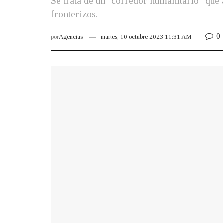
Se trata de un "corredor humanitario" que
fronterizos.
0
por
Agencias
martes, 10 octubre 2023 11:31 AM