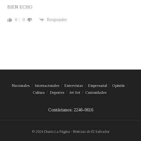
BIEN ECHO
0
0
Responder
Nacionales
Internacionales
Entrevistas
Empresarial
Opinión
Cultura
Deportes
Jet Set
Curiosidades
Contáctanos: 2246-0616
© 2024 Diario La Página - Noticias de El Salvador