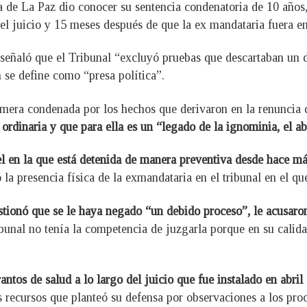
 de La Paz dio conocer su sentencia condenatoria de 10 años,
el juicio y 15 meses después de que la ex mandataria fuera e
y señaló que el Tribunal “excluyó pruebas que descartaban u
n se define como “presa política”.
rimera condenada por los hechos que derivaron en la renuncia 
 ordinaria y que para ella es un “legado de la ignominia, el ab
cel en la que está detenida de manera preventiva desde hace má
la presencia física de la exmandataria en el tribunal en el que
ionó que se le haya negado “un debido proceso”, le acusaron
bunal no tenía la competencia de juzgarla porque en su calida
antos de salud a lo largo del juicio que fue instalado en abri
s recursos que planteó su defensa por observaciones a los pro