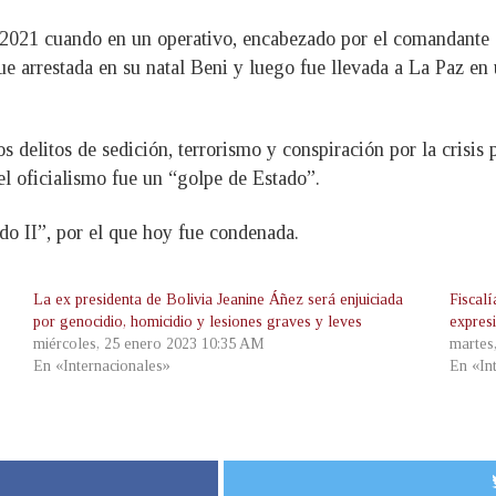
2021 cuando en un operativo, encabezado por el comandante g
fue arrestada en su natal Beni y luego fue llevada a La Paz en
los delitos de sedición, terrorismo y conspiración por la crisis
el oficialismo fue un “golpe de Estado”.
do II”, por el que hoy fue condenada.
La ex presidenta de Bolivia Jeanine Áñez será enjuiciada
Fiscalí
por genocidio, homicidio y lesiones graves y leves
expres
miércoles, 25 enero 2023 10:35 AM
martes
En «Internacionales»
En «In