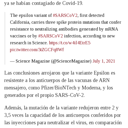
ya se habían contagiado de Covid-19.
The epsilon variant of
#SARSCoV2
, first detected
California, carries three spike protein mutations that confer
resistance to neutralizing antibodies generated by mRNA
vaccines or by
#SARSCoV2
infection, according to new
research in Science.
https://t.co/w4il4EtrE5
pic.twitter.com/3tZGCFq8Wf
— Science Magazine (@ScienceMagazine)
July 1, 2021
Las conclusiones arrojaron que la variante Epsilon es
resistente a los anticuerpos de las vacunas de ARN
mensajero, como Pfizer/BioNTech y Moderna, y los
generados por el propio SARS-CoV-2.
Además, la mutación de la variante redujeron entre 2 y
3,5 veces la capacidad de los anticuerpos conferidos por
las inyecciones para neutralizar el virus, en comparación