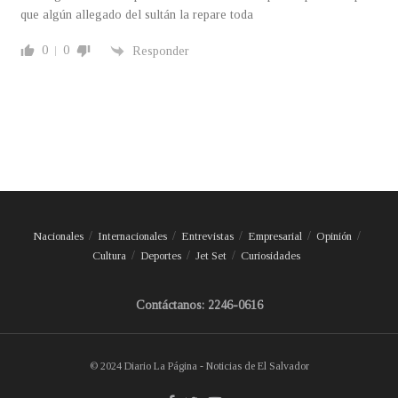
que algún allegado del sultán la repare toda
0
0
Responder
Nacionales
Internacionales
Entrevistas
Empresarial
Opinión
Cultura
Deportes
Jet Set
Curiosidades
Contáctanos: 2246-0616
© 2024 Diario La Página - Noticias de El Salvador