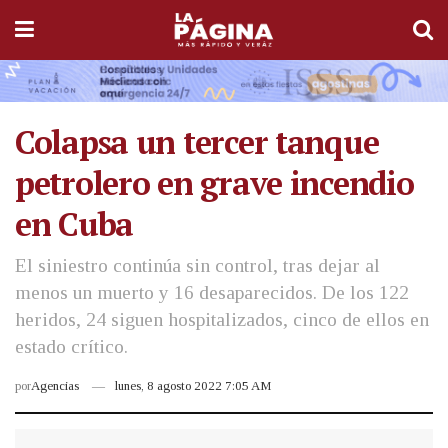
Colapsa un tercer tanque
petrolero en grave incendio
en Cuba
El siniestro continúa sin control, tras dejar al
menos un muerto y 16 desaparecidos. De los 122
heridos, 24 siguen hospitalizados, cinco de ellos en
estado crítico.
por
Agencias
lunes, 8 agosto 2022 7:05 AM