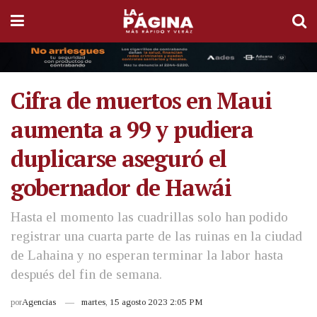
Cifra de muertos en Maui
aumenta a 99 y pudiera
duplicarse aseguró el
gobernador de Hawái
Hasta el momento las cuadrillas solo han podido
registrar una cuarta parte de las ruinas en la ciudad
de Lahaina y no esperan terminar la labor hasta
después del fin de semana.
por
Agencias
martes, 15 agosto 2023 2:05 PM