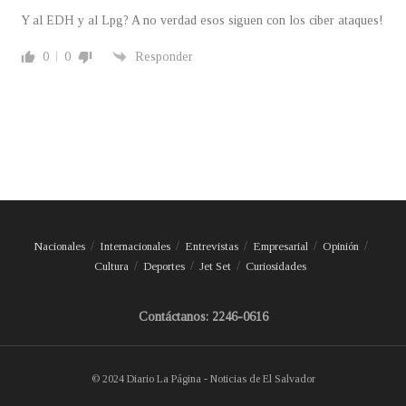
Y al EDH y al Lpg? A no verdad esos siguen con los ciber ataques!
0
0
Responder
Nacionales
Internacionales
Entrevistas
Empresarial
Opinión
Cultura
Deportes
Jet Set
Curiosidades
Contáctanos: 2246-0616
© 2024 Diario La Página - Noticias de El Salvador