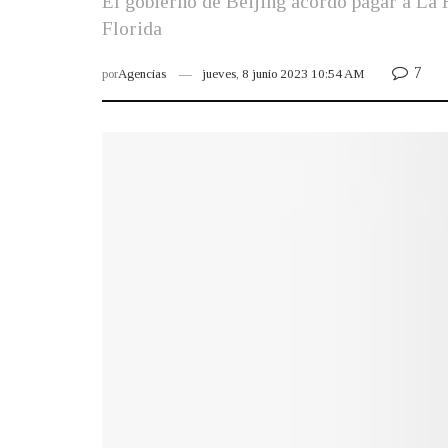
El gobierno de Beijing acordó pagar a La H
Florida
7
por
Agencias
jueves, 8 junio 2023 10:54 AM