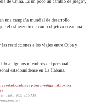
mplia de China. Es un poco un cambio de juego”,
o en una campaña mundial de desarrollo
ue el esfuerzo tiene como objetivo crear una
las restricciones a los viajes entre Cuba y
ecido a algunos miembros del personal
ersonal estadounidense en La Habana.
res estadounidenses piden investigar TikTok por
aje
les, 6 julio 2022 9:15 AM
ternacionales»