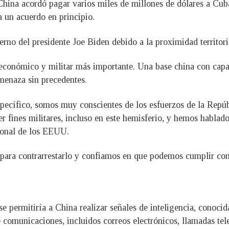
hina acordó pagar varios miles de millones de dólares a Cuba 
a un acuerdo en principio.
erno del presidente Joe Biden debido a la proximidad territor
económico y militar más importante. Una base china con capac
amenaza sin precedentes.
ecífico, somos muy conscientes de los esfuerzos de la Repúb
er fines militares, incluso en este hemisferio, y hemos habla
ional de los EEUU.
ara contrarrestarlo y confiamos en que podemos cumplir con
e permitiría a China realizar señales de inteligencia, conoci
 comunicaciones, incluidos correos electrónicos, llamadas tele