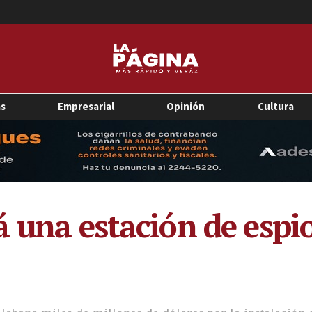
as
Empresarial
Opinión
Cultura
á una estación de espi