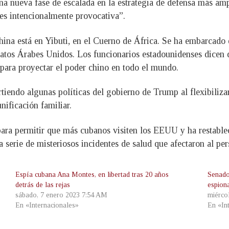
 una nueva fase de escalada en la estrategia de defensa más a
es intencionalmente provocativa”.
China está en Yibuti, en el Cuerno de África. Se ha embarcad
tos Árabes Unidos. Los funcionarios estadounidenses dicen q
a para proyectar el poder chino en todo el mundo.
tiendo algunas políticas del gobierno de Trump al flexibilizar 
ificación familiar.
para permitir que más cubanos visiten los EEUU y ha restabl
a serie de misteriosos incidentes de salud que afectaron al p
Espía cubana Ana Montes, en libertad tras 20 años
Senado
detrás de las rejas
espion
sábado, 7 enero 2023 7:54 AM
miérco
En «Internacionales»
En «In