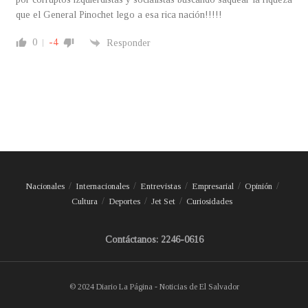
que el General Pinochet lego a esa rica nación!!!!!
0
-4
Responder
Nacionales
Internacionales
Entrevistas
Empresarial
Opinión
Cultura
Deportes
Jet Set
Curiosidades
Contáctanos: 2246-0616
© 2024 Diario La Página - Noticias de El Salvador