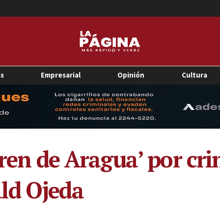
as
Empresarial
Opinión
Cultura
Tren de Aragua’ por cri
ld Ojeda