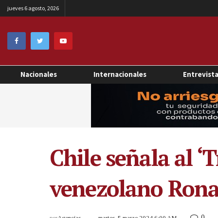
jueves 6 agosto, 2026
Nacionales
Internacionales
Entrevist
Chile señala al ‘
venezolano Rona
0
por
Agencias
martes, 5 marzo 2024 6:00 AM