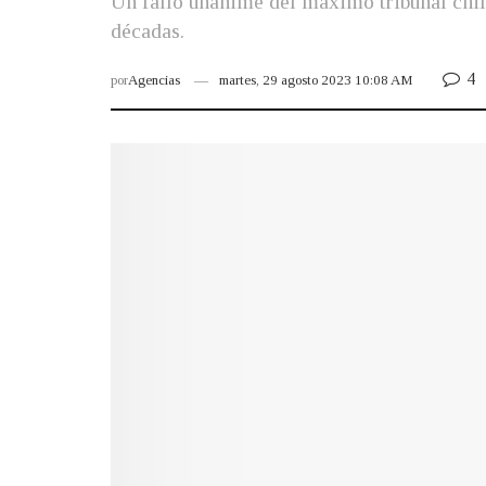
Un fallo unánime del máximo tribunal chile
décadas.
4
por
Agencias
martes, 29 agosto 2023 10:08 AM