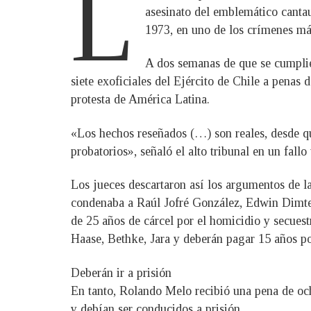
L
asesinato del emblemático cantau
1973, en uno de los crímenes más
A dos semanas de que se cumplie
siete exoficiales del Ejército de Chile a penas 
protesta de América Latina.
«Los hechos reseñados (…) son reales, desde qu
probatorios», señaló el alto tribunal en un fall
Los jueces descartaron así los argumentos de la
condenaba a Raúl Jofré González, Edwin Dimte
de 25 años de cárcel por el homicidio y secuestr
Haase, Bethke, Jara y deberán pagar 15 años por
Deberán ir a prisión
En tanto, Rolando Melo recibió una pena de oc
y debían ser conducidos a prisión.