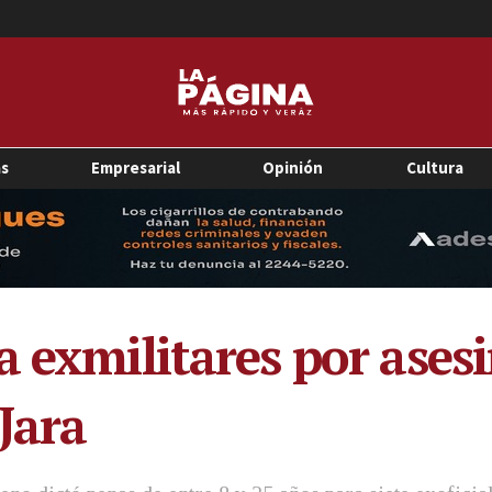
as
Empresarial
Opinión
Cultura
a exmilitares por ases
Jara