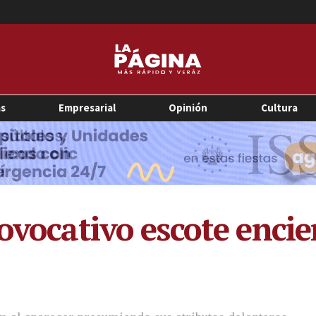
as
Empresarial
Opinión
Cultura
ovocativo escote encie