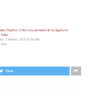
ejita Playboy Celia Lora presume de su figura en
e baño
les, 5 febrero 2020 11:54 AM
t Set»
Tweet