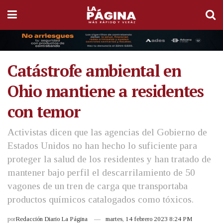
Catástrofe ambiental en
Ohio mantiene a residentes
con temor
Activistas dicen que las agencias del Gobierno de
Estados Unidos no han hecho lo suficiente para
proteger la salud de los residentes y han tratado de
mantener bajo perfil el descarrilamiento de 50
vagones de un tren de carga que transportaba
productos químicos catalogados como tóxicos.
por
Redacción Diario La Página
martes, 14 febrero 2023 8:24 PM