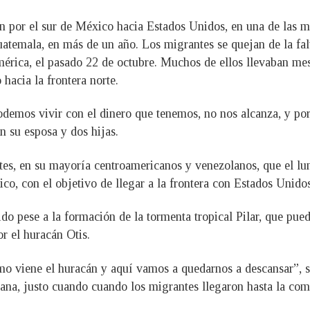
n por el sur de México hacia Estados Unidos, en una de las m
atemala, en más de un año. Los migrantes se quejan de la fal
rica, el pasado 22 de octubre. Muchos de ellos llevaban mese
 hacia la frontera norte.
odemos vivir con el dinero que tenemos, no nos alcanza, y po
n su esposa y dos hijas.
tes, en su mayoría centroamericanos y venezolanos, que el lun
co, con el objetivo de llegar a la frontera con Estados Unidos
o pese a la formación de la tormenta tropical Pilar, que pue
or el huracán Otis.
o viene el huracán y aquí vamos a quedarnos a descansar”, s
vana, justo cuando cuando los migrantes llegaron hasta la c