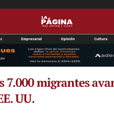
as
Empresarial
Opinión
Cultura
 7.000 migrantes avan
EE. UU.