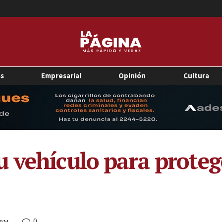
as
Empresarial
Opinión
Cultura
 vehículo para protege
0
4 PM