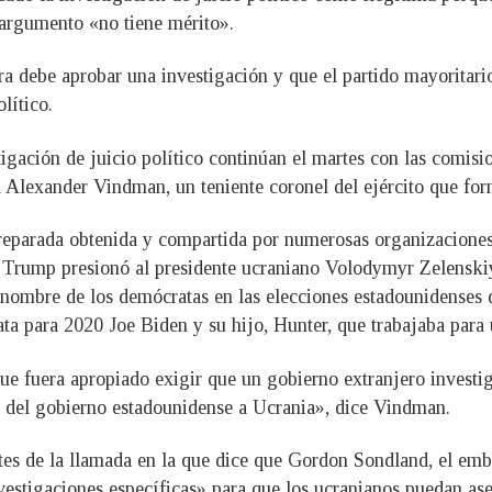
 argumento «no tiene mérito».
 debe aprobar una investigación y que el partido mayoritario
lítico.
tigación de juicio político continúan el martes con las comisi
a Alexander Vindman, un teniente coronel del ejército que fo
reparada obtenida y compartida por numerosas organizaciones 
ue Trump presionó al presidente ucraniano Volodymyr Zelenski
n nombre de los demócratas en las elecciones estadounidenses 
ta para 2020 Joe Biden y su hijo, Hunter, que trabajaba para
e fuera apropiado exigir que un gobierno extranjero investig
o del gobierno estadounidense a Ucrania», dice Vindman.
es de la llamada en la que dice que Gordon Sondland, el em
vestigaciones específicas» para que los ucranianos puedan as