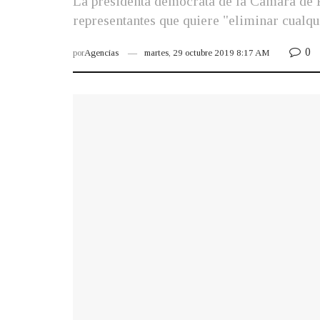
La presidenta demócrata de la Cámara de R
representantes que quiere "eliminar cualqu
0
por
Agencias
martes, 29 octubre 2019 8:17 AM