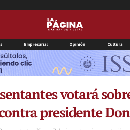
as
Empresarial
Opinión
Cultura
entantes votará sobre
co contra presidente D