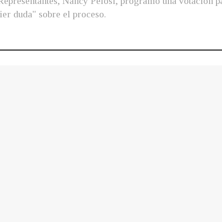
epresentantes, Nancy Pelosi, programó una votación para
ier duda" sobre el proceso.