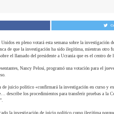
Co
Unidos en pleno votará esta semana sobre la investigación de
a de que la investigación ha sido ilegítima, mientras otro fun
obre el llamado del presidente a Ucrania que es el centro de la
entantes, Nancy Pelosi, programó una votación para el jueves
so.
ón de juicio político «confirmará la investigación en curso y 
e… describe los procedimientos para transferir pruebas a la C
”.
cado la investigación de juicio político como ilegítima porqu