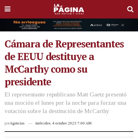
Cámara de Representantes
de EEUU destituye a
McCarthy como su
presidente
El representante republicano Matt Gaetz presentó
una moción el lunes por la noche para forzar una
votación sobre la destitución de McCarthy
por
Agencias
miércoles, 4 octubre 2023 7:00 AM