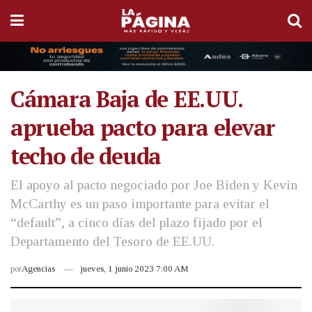
Cámara Baja de EE.UU.
aprueba pacto para elevar
techo de deuda
El apoyo al pacto negociado por Joe Biden y Kevin
McCarthy es un paso importante para evitar el
“default”, a cinco días del plazo fijado por el
Departamento del Tesoro de EE.UU.
por
Agencias
jueves, 1 junio 2023 7:00 AM