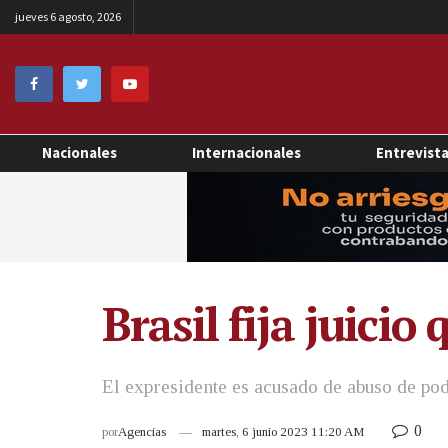
jueves 6 agosto, 2026
Nacionales
Internacionales
Entrevist
Brasil fija juici
El expresidente es acusado de abuso de pod
0
por
Agencias
martes, 6 junio 2023 11:20 AM