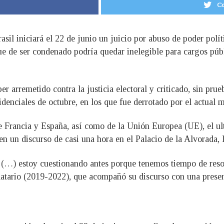
Co
asil iniciará el 22 de junio un juicio por abuso de poder polí
ue de ser condenado podría quedar inelegible para cargos públi
r arremetido contra la justicia electoral y criticado, sin prueb
denciales de octubre, en los que fue derrotado por el actual 
Francia y España, así como de la Unión Europea (UE), el ultr
en un discurso de casi una hora en el Palacio de la Alvorada, l
(…) estoy cuestionando antes porque tenemos tiempo de resol
atario (2019-2022), que acompañó su discurso con una presen