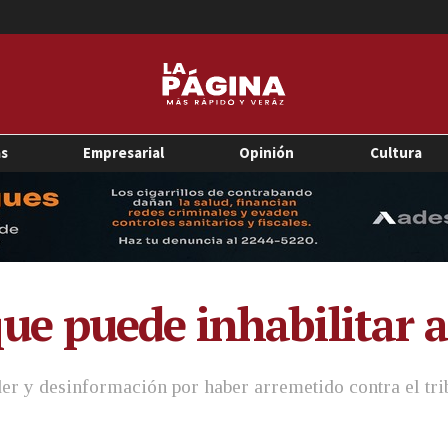
as
Empresarial
Opinión
Cultura
o que puede inhabilitar
er y desinformación por haber arremetido contra el trib