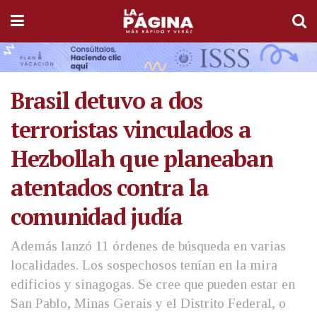
Brasil detuvo a dos
terroristas vinculados a
Hezbollah que planeaban
atentados contra la
comunidad judía
Además lanzó 11 órdenes de búsqueda en varias
localidades. Los sospechosos tenían en la mira
edificios y sinagogas. Se cree que pueden estar en
San Pablo, Minas Gerais y el Distrito Federal, o