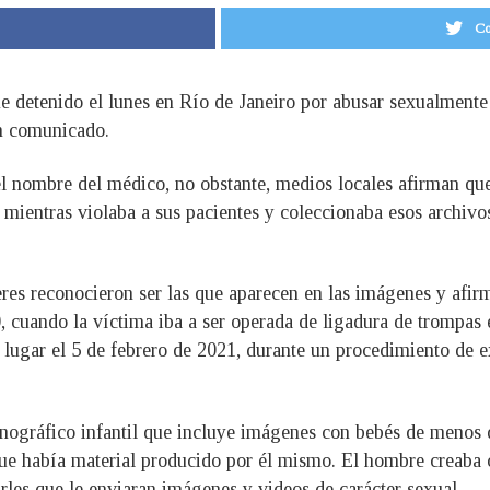
Co
e detenido el lunes en Río de Janeiro por abusar sexualmente
un comunicado.
el nombre del médico, no obstante, medios locales afirman que
mientras violaba a sus pacientes y coleccionaba esos archivos
eres reconocieron ser las que aparecen en las imágenes y afi
, cuando la víctima iba a ser operada de ligadura de trompas 
ugar el 5 de febrero de 2021, durante un procedimiento de ext
rnográfico infantil que incluye imágenes con bebés de menos d
que había material producido por él mismo. El hombre creaba c
irles que le enviaran imágenes y videos de carácter sexual.