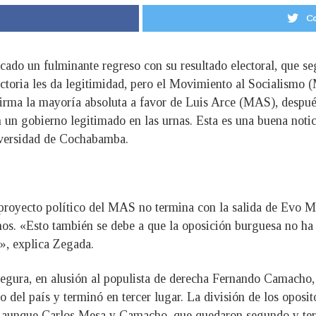
Co
rcado un fulminante regreso con su resultado electoral, que se
 victoria les da legitimidad, pero el Movimiento al Socialismo
firma la mayoría absoluta a favor de Luis Arce (MAS), después
 un gobierno legitimado en las urnas. Esta es una buena noti
iversidad de Cochabamba.
proyecto político del MAS no termina con la salida de Evo M
ianos. «Esto también se debe a que la oposición burguesa no h
o», explica Zegada.
segura, en alusión al populista de derecha Fernando Camacho, 
to del país y terminó en tercer lugar. La división de los opo
 aunque Carlos Mesa y Camacho, que quedaron segundo y terc