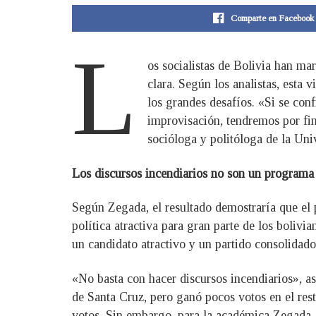
Comparte en Facebook
L
os socialistas de Bolivia han ma
clara. Según los analistas, esta
los grandes desafíos. «Si se con
improvisación, tendremos por fin
socióloga y politóloga de la Un
Los discursos incendiarios no son un programa
Según Zegada, el resultado demostraría que el 
política atractiva para gran parte de los boliv
un candidato atractivo y un partido consolidad
«No basta con hacer discursos incendiarios», a
de Santa Cruz, pero ganó pocos votos en el res
votos. Sin embargo, para la académica Zegada,