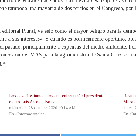
anció de Morales hace años, son inevitables. Bajo estas circu
tiene tampoco una mayoría de dos tercios en el Congreso, por 
a editorial Plural, ve esto como el mayor peligro para la dem
e a sus intereses». Y cuando es políticamente oportuno, polar
 el pasado, principalmente a expensas del medio ambiente. Por
 concesión del MAS para la agroindustria de Santa Cruz. «Una 
ga.
Los desafíos inmediatos que enfrentará el presidente
Result
electo Luis Arce en Bolivia
Morale
miércoles, 28 octubre 2020 10:14 AM
lunes,
En «Internacionales»
En «In