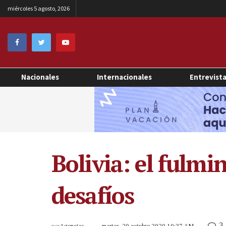
miércoles 5 agosto, 2026
Nacionales
Internacionales
Entrevist
Bolivia: el fulm
desafíos
3
por
Agencias
martes, 20 octubre 2020 10:37 AM