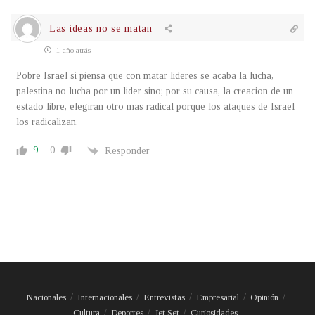
Las ideas no se matan
1 año atrás
Pobre Israel si piensa que con matar lideres se acaba la lucha,
palestina no lucha por un lider sino; por su causa, la creacion de un
estado libre, elegiran otro mas radical porque los ataques de Israel
los radicalizan.
9
0
Responder
Nacionales
Internacionales
Entrevistas
Empresarial
Opinión
Cultura
Deportes
Jet Set
Curiosidades